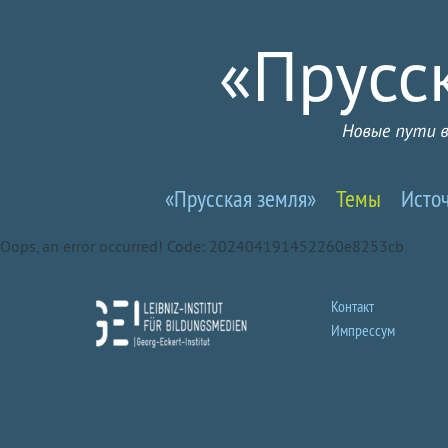
Прусселандия
«Прусская земля»
Темы
Исто
-
Oops, an error occurred! Code: 202404191452260e8253cb
Новые
пути
Контакт
Импрессум
в
почти