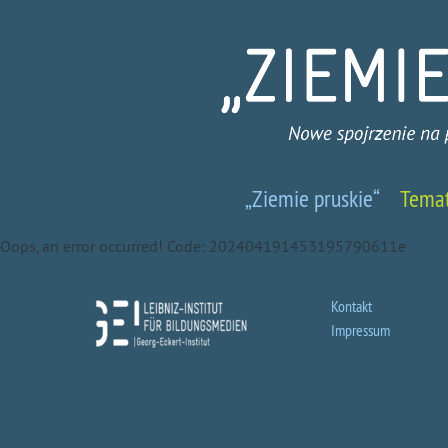
Ziemie
„Ziemie pruskie“
Tema
pruskie
Oops, an error occurred! Code: 202404191453195790611e
-
Nowe
Kontakt
Impressum
spojrzenie
na